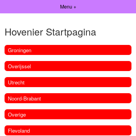
Menu +
Hovenier Startpagina
Groningen
Overijssel
Utrecht
Noord-Brabant
Overige
Flevoland